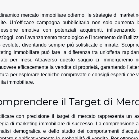
dinamico mercato immobiliare odierno, le strategie di marketing
ite. Un'efficace campagna pubblicitaria non solo aumenta la
essione emotiva con potenziali acquirenti, influenzando 
t'oggi, con l'avanzamento tecnologico e l'incremento dell'utilizzo 
 evolute, diventando sempre più sofisticate e mirate. Scoprir
eting immobiliare può fare la differenza tra un'offerta rapi
ato per mesi. Attraverso questo saggio ci immergeremo nel
uovere efficacemente la vendita di proprietà, garantendo l'atten
ettura per esplorare tecniche comprovate e consigli esperti che v
ita immobiliare.
omprendere il Target di Mer
tificare con precisione il target di mercato rappresenta un 
tegia di marketing immobiliare di successo. La comprensione app
nalisi demografica e dello studio dei comportamenti d'acquis
ntare significativamente le probabilità di vendita. Per ottenere r