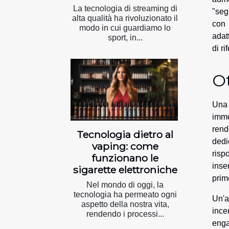
La tecnologia di streaming di
"seg
alta qualità ha rivoluzionato il
con 
modo in cui guardiamo lo
adat
sport, in...
di r
Ot
Una 
immo
rend
Tecnologia dietro al
dedi
vaping: come
risp
funzionano le
inse
sigarette elettroniche
prime
Nel mondo di oggi, la
tecnologia ha permeato ogni
Un'a
aspetto della nostra vita,
ince
rendendo i processi...
enga