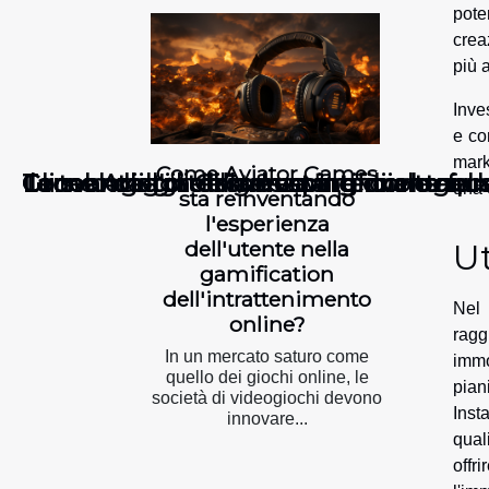
pote
crea
più a
Inve
e co
mark
Come Aviator Games
Il ruolo dell'intelligenza artificiale n
La tecnologia di streaming di alta qu
Tecnologia dietro al vaping: come fun
Come Aviator Games sta reinventando l
Gli svantaggi della nuova tecnologia
una 
sta reinventando
l'esperienza
dell'utente nella
Ut
gamification
dell'intrattenimento
Nel 
online?
ragg
In un mercato saturo come
immo
quello dei giochi online, le
pian
società di videogiochi devono
Inst
innovare...
qual
offr