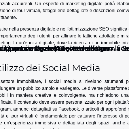
nziali acquirenti. Un esperto di marketing digitale potrà elabo
zione di tour virtuali, fotogallerie dettagliate e descrizioni coin
ttraente.
stire nella presenza digitale e nell'ottimizzazione SEO significa 
mportamento degli utenti, per affinare le tattiche adottate e mir
eting. In un'epoca digitale, dove la ricerca di un immobile ini
el supportare la cessazione del fumo
alità: come Dazn e Sky trasmettono la Se
zionano le sigarette elettroniche
'esperienza dell'utente nella gamificat
componente fondamentale per il successo di vendite immobiliar
ilizzo dei Social Media
settore immobiliare, i social media si rivelano strumenti 
iungere un pubblico ampio e variegato. Le diverse piattaforme s
bili in maniera creativa e coinvolgente, ma richiedono una
ificata. Il contenuto deve essere personalizzato per ogni piatta
agram, annunci dettagliati su Facebook, o articoli di approfondim
ità e tour virtuali è fondamentale per catturare l'interesse di p
ire un'esperienza immersiva e dettagliata degli spazi, anche