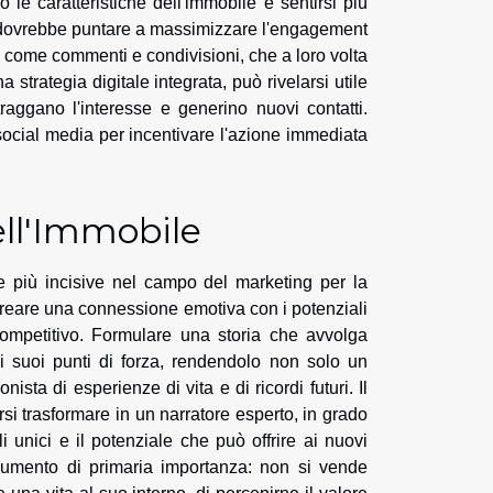
le caratteristiche dell'immobile e sentirsi più
ng dovrebbe puntare a massimizzare l'engagement
, come commenti e condivisioni, che a loro volta
 strategia digitale integrata, può rivelarsi utile
traggano l'interesse e generino nuovi contatti.
social media per incentivare l'azione immediata
ell'Immobile
ie più incisive nel campo del marketing per la
 creare una
connessione emotiva
con i potenziali
ompetitivo. Formulare una storia che avvolga
i suoi
punti di forza
, rendendolo non solo un
ta di esperienze di vita e di ricordi futuri. Il
si trasformare in un narratore esperto, in grado
i unici e il potenziale che può offrire ai nuovi
umento di primaria importanza: non si vende