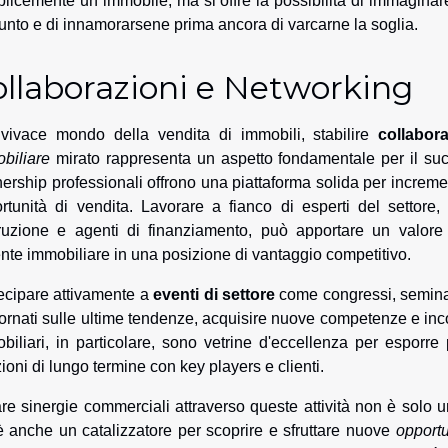
licemente un immobile, ma si offre la possibilità di immaginare 
unto e di innamorarsene prima ancora di varcarne la soglia.
ollaborazioni e Networking
vivace mondo della vendita di immobili, stabilire
collabora
biliare
mirato rappresenta un aspetto fondamentale per il succ
nership professionali offrono una piattaforma solida per increment
rtunità di vendita. Lavorare a fianco di esperti del settore, q
ruzione e agenti di finanziamento, può apportare un valore 
ente immobiliare in una posizione di vantaggio competitivo.
ecipare attivamente a
eventi di settore
come congressi, seminar
ornati sulle ultime tendenze, acquisire nuove competenze e incont
biliari, in particolare, sono vetrine d'eccellenza per esporre
zioni di lungo termine con key players e clienti.
re sinergie commerciali attraverso queste attività non è solo 
 anche un catalizzatore per scoprire e sfruttare nuove
opportu