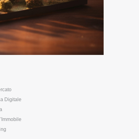
rcato
a Digitale
a
l'Immobile
ing