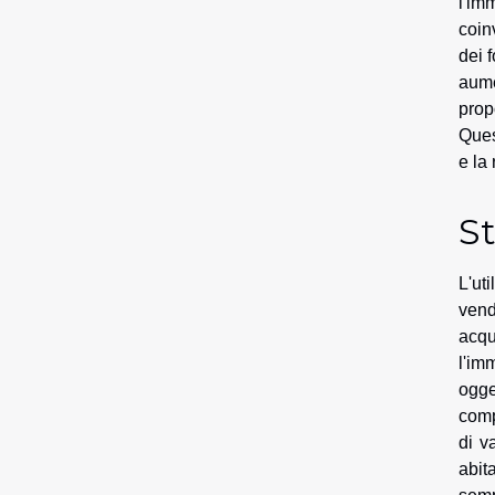
l'im
coin
dei 
aume
prop
Ques
e la 
St
L'ut
vend
acqu
l'im
ogge
comp
di v
abita