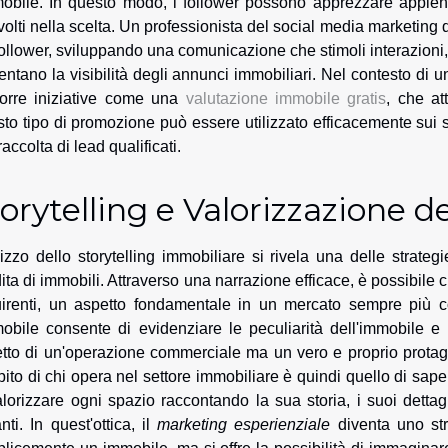
mobile. In questo modo, i follower possono apprezzare appieno 
volti nella scelta. Un professionista del social media marketi
follower, sviluppando una comunicazione che stimoli interazioni
ntano la visibilità degli annunci immobiliari. Nel contesto di una
orre iniziative come una
valutazione immobile gratis
, che at
to tipo di promozione può essere utilizzato efficacemente sui 
raccolta di lead qualificati.
orytelling e Valorizzazione d
ilizzo dello
storytelling immobiliare
si rivela una delle strateg
ita di immobili. Attraverso una
narrazione efficace
, è possibile
irenti, un aspetto fondamentale in un mercato sempre più c
mobile consente di evidenziare le
peculiarità dell'immobile
e 
tto di un'operazione commerciale ma un vero e proprio protagonis
ito di chi opera nel settore immobiliare è quindi quello di saper
alorizzare ogni spazio raccontando la sua storia, i suoi dettagl
nti. In quest'ottica, il
marketing esperienziale
diventa uno str