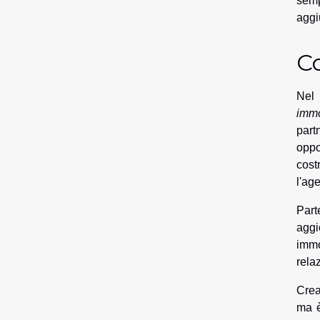
semp
aggi
C
Nel 
immo
part
oppo
cost
l'ag
Part
aggi
immo
rela
Crea
ma è