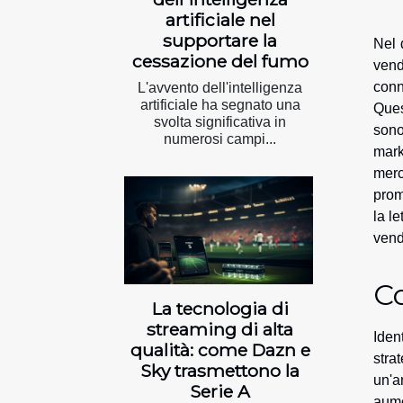
artificiale nel
supportare la
Nel 
cessazione del fumo
vend
conn
L'avvento dell'intelligenza
artificiale ha segnato una
Ques
svolta significativa in
sono
numerosi campi...
mark
merc
prom
la l
vend
C
La tecnologia di
streaming di alta
Iden
qualità: come Dazn e
stra
Sky trasmettono la
un'a
Serie A
aume