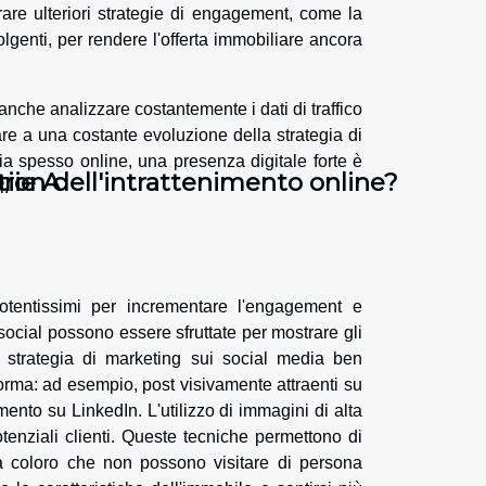
rare ulteriori strategie di engagement, come la
volgenti, per rendere l'offerta immobiliare ancora
anche analizzare costantemente i dati di traffico
are a una costante evoluzione della strategia di
zia spesso online, una presenza digitale forte è
rie A
ion dell'intrattenimento online?
i.
potentissimi per incrementare l'engagement e
ocial possono essere sfruttate per mostrare gli
 strategia di marketing sui social media ben
forma: ad esempio, post visivamente attraenti su
ento su LinkedIn. L'utilizzo di immagini di alta
otenziali clienti. Queste tecniche permettono di
 a coloro che non possono visitare di persona