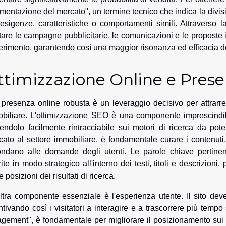
mentazione del mercato", un termine tecnico che indica la divisio
esigenze, caratteristiche o comportamenti simili. Attraverso l
tare le campagne pubblicitarie, le comunicazioni e le proposte i
iferimento, garantendo così una maggior risonanza ed efficacia de
timizzazione Online e Prese
presenza online robusta è un leveraggio decisivo per attrarr
biliare. L'ottimizzazione SEO è una componente imprescindibil
endolo facilmente rintracciabile sui motori di ricerca da pote
cato al settore immobiliare, è fondamentale curare i contenuti
ondano alle domande degli utenti. Le parole chiave pertine
rite in modo strategico all'interno dei testi, titoli e descrizion
 posizioni dei risultati di ricerca.
ltra componente essenziale è l'esperienza utente. Il sito deve
ntivando così i visitatori a interagire e a trascorrere più tem
gement", è fondamentale per migliorare il posizionamento sui mot