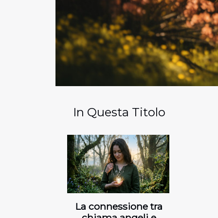
In Questa Titolo
La connessione tra
chiama angeli e