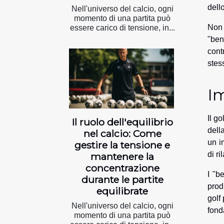
dello
Nell'universo del calcio, ogni
momento di una partita può
Non 
essere carico di tensione, in...
"ben
cont
stes
Im
Il g
Il ruolo dell'equilibrio
dell
nel calcio: Come
un i
gestire la tensione e
di r
mantenere la
concentrazione
I "b
durante le partite
prod
equilibrate
golf
Nell'universo del calcio, ogni
fond
momento di una partita può