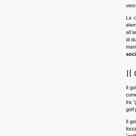
vero
La c
elem
all'
di d
mant
soci
Il
Il g
come
tra 
golf
Il g
forz