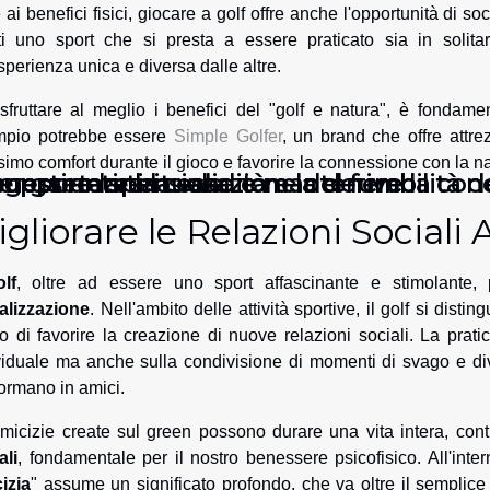
e ai benefici fisici, giocare a golf offre anche l'opportunità di so
tti uno sport che si presta a essere praticato sia in solit
sperienza unica e diversa dalle altre.
sfruttare al meglio i benefici del "golf e natura", è fondam
mpio potrebbe essere
Simple Golfer
, un brand che offre attrez
imo comfort durante il gioco e favorire la connessione con la na
nessere spirituale
ome gestire la tensione e mantenere la co
el supportare la cessazione del fumo
r garantire la validità e la derivabilità d
gliorare le Relazioni Sociali A
olf
, oltre ad essere uno sport affascinante e stimolante,
alizzazione
. Nell'ambito delle attività sportive, il golf si dis
o di favorire la creazione di nuove relazioni sociali. La pratica
viduale ma anche sulla condivisione di momenti di svago e dive
formano in amici.
micizie create sul green possono durare una vita intera, con
ali
, fondamentale per il nostro benessere psicofisico. All'inter
izia
" assume un significato profondo, che va oltre il semplice 