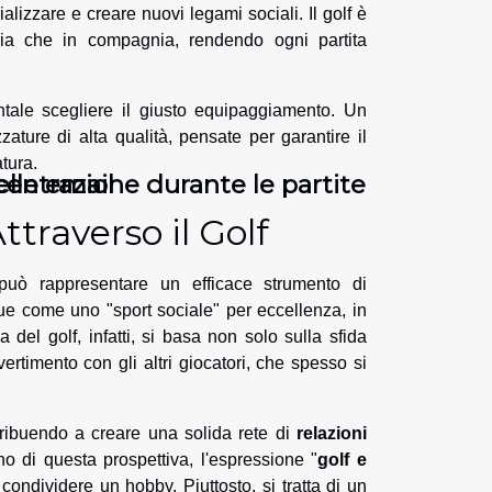
cializzare e creare nuovi legami sociali. Il golf è
aria che in compagnia, rendendo ogni partita
entale scegliere il giusto equipaggiamento. Un
zature di alta qualità, pensate per garantire il
tura.
ncentrazione durante le partite
elle email
ttraverso il Golf
 può rappresentare un efficace strumento di
tingue come uno "sport sociale" per eccellenza, in
 del golf, infatti, si basa non solo sulla sfida
rtimento con gli altri giocatori, che spesso si
tribuendo a creare una solida rete di
relazioni
no di questa prospettiva, l'espressione "
golf e
condividere un hobby. Piuttosto, si tratta di un