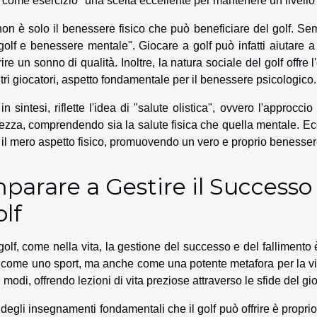
f come esercizio" una scelta eccellente per mantenere un livello di
on è solo il benessere fisico che può beneficiare del golf. Se
"golf e benessere mentale". Giocare a golf può infatti aiutare a 
rire un sonno di qualità. Inoltre, la natura sociale del golf offre
altri giocatori, aspetto fondamentale per il benessere psicologico.
 in sintesi, riflette l'idea di "salute olistica", ovvero l'approcc
rezza, comprendendo sia la salute fisica che quella mentale. Ec
e il mero aspetto fisico, promuovendo un vero e proprio benesser
parare a Gestire il Successo 
lf
golf, come nella vita, la gestione del successo e del fallimento 
 come uno sport, ma anche come una potente metafora per la vita. 
i modi, offrendo lezioni di vita preziose attraverso le sfide del gi
degli insegnamenti fondamentali che il golf può offrire è propri