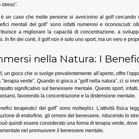
 stress".
è un caso che molte persone si avvicinino al golf cercando un'
efici mentali del golf" sono infatti numerosi e riconosciuti: oltr
ribuisce a migliorare la capacità di concentrazione, a svilupp
si. In fin dei conti, il golf non è solo uno sport, ma un vero e pr
mersi nella Natura: I Benefi
olf, un gioco che si svolge prevalentemente all'aperto, offre l'op
a "terapia verde". Quando si gioca a "golf nella natura", ci si i
mpatto significativo sul benessere mentale. Questo sport, infatti
ilassarsi, favorendo la concentrazione e la distensione mentale.
enefici terapeutici del golf" sono molteplici. L'attività fisica le
uzione di endorfine, gli ormoni del benessere, riducendo lo str
 può quindi essere considerato una forma di terapia verde, dove l
amentale nel promuovere il benessere mentale.