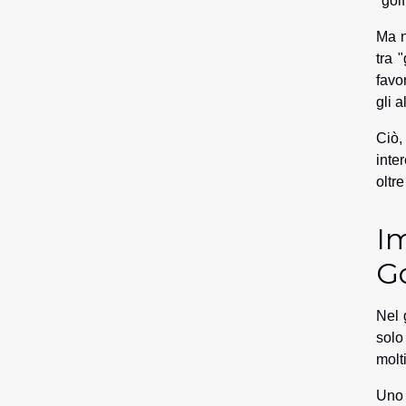
"gol
Ma n
tra 
favo
gli 
Ciò,
inte
oltr
Im
Go
Nel 
solo
molt
Uno 