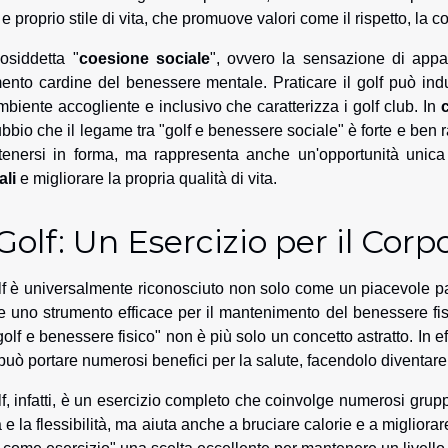
 e proprio stile di vita, che promuove valori come il rispetto, la c
osiddetta "
coesione sociale
", ovvero la sensazione di app
ento cardine del benessere mentale. Praticare il golf può in
ambiente accogliente e inclusivo che caratterizza i golf club. In
ubbio che il legame tra "golf e benessere sociale" è forte e ben 
enersi in forma, ma rappresenta anche un'opportunità unica p
ali
e migliorare la propria qualità di vita.
 Golf: Un Esercizio per il Cor
olf è universalmente riconosciuto non solo come un piacevole 
 uno strumento efficace per il mantenimento del benessere fi
"golf e benessere fisico" non è più solo un concetto astratto. In e
 può portare numerosi benefici per la salute, facendolo diventare 
olf, infatti, è un esercizio completo che coinvolge numerosi grup
a e la flessibilità, ma aiuta anche a bruciare calorie e a migliorar