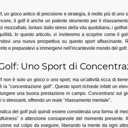
olf, un gioco antico di precisione e strategia, è molto più di uno 
incere, il golf è anche un potente strumento per il rilassamen
i mozzafiato, lontani dallo stress della vita quotidiana, i golfi
quillità. In questo articolo, vi inviteremo a scoprire come il g
endovi una nuova prospettiva su questo sport affascinante. R
erito e preparatevi a immergervi nell'incantevole mondo del golf.
 Golf: Uno Sport di Concentr
olf non è solo un gioco o uno sport, ma un'attività ricca di bene
 è la "concentrazione golf". Questo sport richiede infatti un ele
iungere una buona prestazione in campo. Concentrarsi sul gi
ili o stressanti, offrendo un reale "rilassamento mentale".
ratica del golf può quindi essere considerata una forma di medit
dfulness" o attenzione consapevole del momento presente. Il 
nzione sul colpo da eseguire, liberando la mente da ogni alt