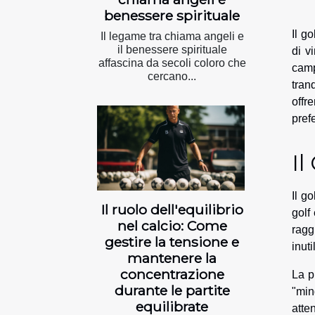
benessere spirituale
Il g
Il legame tra chiama angeli e
il benessere spirituale
di v
affascina da secoli coloro che
camp
cercano...
tran
offr
pref
Il
Il g
Il ruolo dell'equilibrio
golf
nel calcio: Come
ragg
gestire la tensione e
inut
mantenere la
concentrazione
La p
durante le partite
"min
equilibrate
atte