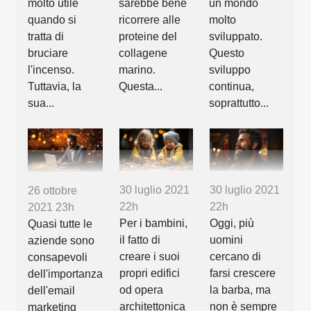
molto utile
sarebbe bene
un mondo
quando si
ricorrere alle
molto
tratta di
proteine del
sviluppato.
bruciare
collagene
Questo
l'incenso.
marino.
sviluppo
Tuttavia, la
Questa...
continua,
sua...
soprattutto...
30 luglio 2021
30 luglio 2021
26 ottobre
22h
22h
2021 23h
Per i bambini,
Oggi, più
Quasi tutte le
il fatto di
uomini
aziende sono
creare i suoi
cercano di
consapevoli
propri edifici
farsi crescere
dell'importanza
od opera
la barba, ma
dell'email
architettonica
non è sempre
marketing