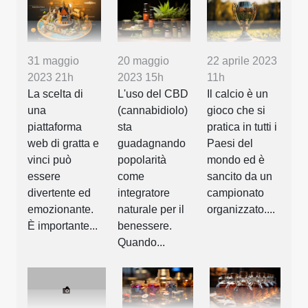
31 maggio
20 maggio
22 aprile 2023
2023 21h
2023 15h
11h
La scelta di
L'uso del CBD
Il calcio è un
una
(cannabidiolo)
gioco che si
piattaforma
sta
pratica in tutti i
web di gratta e
guadagnando
Paesi del
vinci può
popolarità
mondo ed è
essere
come
sancito da un
divertente ed
integratore
campionato
emozionante.
naturale per il
organizzato....
È importante...
benessere.
Quando...