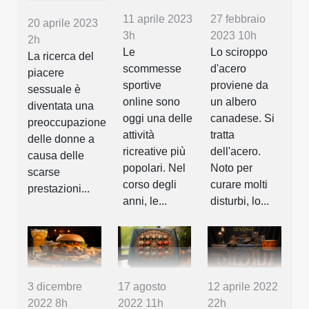
11 aprile 2023
27 febbraio
20 aprile 2023
3h
2023 10h
2h
Le
Lo sciroppo
La ricerca del
scommesse
d'acero
piacere
sportive
proviene da
sessuale è
online sono
un albero
diventata una
oggi una delle
canadese. Si
preoccupazione
attività
tratta
delle donne a
ricreative più
dell'acero.
causa delle
popolari. Nel
Noto per
scarse
corso degli
curare molti
prestazioni...
anni, le...
disturbi, lo...
3 dicembre
17 agosto
12 aprile 2022
2022 8h
2022 11h
22h