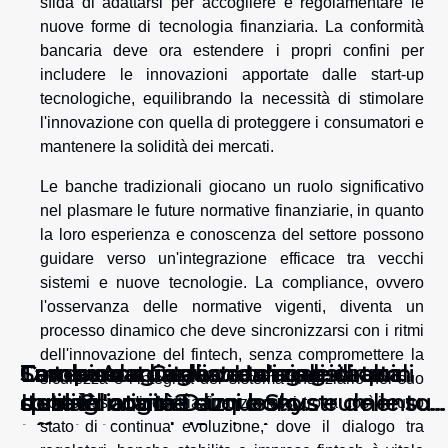
sfida di adattarsi per accogliere e regolamentare le
nuove forme di tecnologia finanziaria. La conformità
bancaria deve ora estendere i propri confini per
includere le innovazioni apportate dalle start-up
tecnologiche, equilibrando la necessità di stimolare
l'innovazione con quella di proteggere i consumatori e
mantenere la solidità dei mercati.
Le banche tradizionali giocano un ruolo significativo
nel plasmare le future normative finanziarie, in quanto
la loro esperienza e conoscenza del settore possono
guidare verso un'integrazione efficace tra vecchi
sistemi e nuove tecnologie. La compliance, ovvero
l'osservanza delle normative vigenti, diventa un
processo dinamico che deve sincronizzarsi con i ritmi
dell'innovazione del fintech, senza compromettere la
Come saranno le vacanze estate in
SmokeAce Casino: Un'analisi
Tamburo a lingua o tongue drum:
La tecnologia di streaming di alta
Campionato italiano di calcio: quali
sicurezza e l’integrità del sistema finanziario nel suo
Italia ?
dettagliata dei suoi bonus e delle sue
qual è l'origine di questo strumento
qualità: come Dazn e Sky
sono le novità?
complesso. L'industria finanziaria si trova così in uno
offerte
e come suonarlo
trasmettono la Serie A
stato di continua evoluzione, dove il dialogo tra