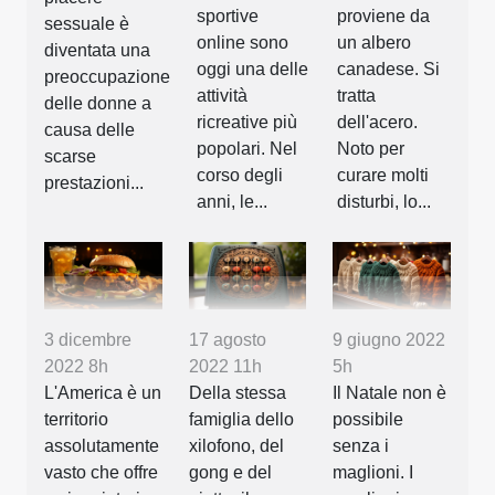
sportive
proviene da
sessuale è
online sono
un albero
diventata una
oggi una delle
canadese. Si
preoccupazione
attività
tratta
delle donne a
ricreative più
dell'acero.
causa delle
popolari. Nel
Noto per
scarse
corso degli
curare molti
prestazioni...
anni, le...
disturbi, lo...
3 dicembre
17 agosto
9 giugno 2022
2022 8h
2022 11h
5h
L'America è un
Della stessa
Il Natale non è
territorio
famiglia dello
possibile
assolutamente
xilofono, del
senza i
vasto che offre
gong e del
maglioni. I