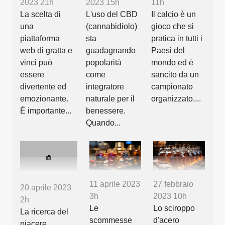
2023 21h
2023 15h
11h
La scelta di
L'uso del CBD
Il calcio è un
una
(cannabidiolo)
gioco che si
piattaforma
sta
pratica in tutti i
web di gratta e
guadagnando
Paesi del
vinci può
popolarità
mondo ed è
essere
come
sancito da un
divertente ed
integratore
campionato
emozionante.
naturale per il
organizzato....
È importante...
benessere.
Quando...
11 aprile 2023
27 febbraio
20 aprile 2023
3h
2023 10h
2h
Le
Lo sciroppo
La ricerca del
scommesse
d'acero
piacere