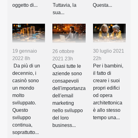
oggetto di...
Tuttavia, la
Questa...
sua...
19 gennaio
30 luglio 2021
26 ottobre
2022 8h
22h
2021 23h
Da più di un
Per i bambini,
Quasi tutte le
decennio, i
il fatto di
aziende sono
casinò sono
creare i suoi
consapevoli
un mondo
propri edifici
dell'importanza
molto
od opera
dell'email
sviluppato.
architettonica
marketing
Questo
è allo stesso
nello sviluppo
sviluppo
tempo una...
del loro
continua,
business...
soprattutto...