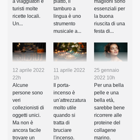
a viaggiatori e
piatto, il
maglioni sono
turisti molte
tamburo a
essenziali per
ricette locali.
lingua è uno
la buona
Un...
strumento
riuscita di una
musicale a...
festa di...
12 aprile 2022
11 aprile 2022
25 gennaio
22h
1h
2022 10h
Alcune
Il porta-
Per una bella
persone sono
incenso è
pelle e una
veri
un'attrezzatura
bella età,
collezionisti di
molto utile
sarebbe bene
oggetti unici.
quando si
ricorrere alle
Ma non è
tratta di
proteine del
ancora facile
bruciare
collagene
trovare un
l'incenso.
marino.